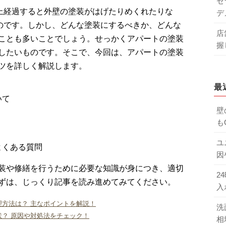
セ
上経過すると外壁の塗装がはげたりめくれたりな
デ
のです。しかし、どんな塗装にするべきか、どんな
店
ことも多いことでしょう。せっかくアパートの塗装
握
したいものです。そこで、今回は、アパートの塗装
ツを詳しく解説します。
最
いて
壁
も
ユ
よくある質問
因
装や修繕を行うために必要な知識が身につき、適切
2
ずは、じっくり記事を読み進めてみてください。
入
方法は？ 主なポイントを解説！
洗
？ 原因や対処法をチェック！
相