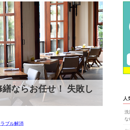
繕ならお任せ！ 失敗し
人
洗
な
トラブル解消