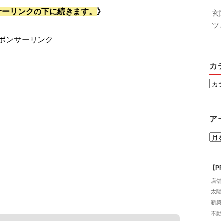
サーリンクの下に続きます。
》
玄
ツ
ポンサーリンク
カ
ア
【P
店
太
新
不