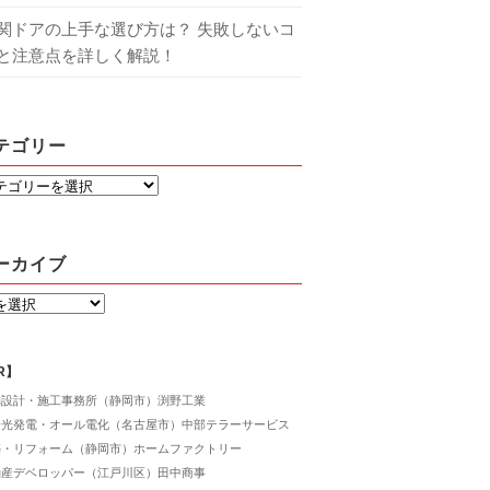
関ドアの上手な選び方は？ 失敗しないコ
と注意点を詳しく解説！
テゴリー
ーカイブ
R】
舗設計・施工事務所（静岡市）渕野工業
陽光発電・オール電化（名古屋市）中部テラーサービス
築・リフォーム（静岡市）ホームファクトリー
動産デベロッパー（江戸川区）田中商事