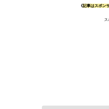
《
記事はスポン
ス