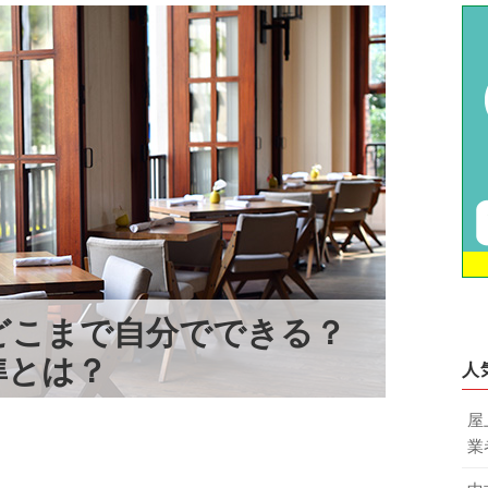
どこまで自分でできる？
準とは？
人
屋
業