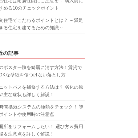
古住宅は耐震性能にご注意を！ 購入前に
すめる10のチェックポイント
文住宅でこだわるポイントとは？ ～満足
きる住宅を建てるための知識～
近の記事
のポスター跡を綺麗に消す方法！賃貸で
OKな壁紙を傷つけない落とし方
ニットバスを補修する方法は？ 劣化の原
や主な症状も詳しく解説！
4時間換気システムの種類をチェック！ 導
ポイントや使用時の注意点
面所をリフォームしたい！ 選び方＆費用
場＆注意点を詳しく解説！