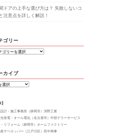
関ドアの上手な選び方は？ 失敗しないコ
と注意点を詳しく解説！
テゴリー
ーカイブ
R】
舗設計・施工事務所（静岡市）渕野工業
陽光発電・オール電化（名古屋市）中部テラーサービス
築・リフォーム（静岡市）ホームファクトリー
動産デベロッパー（江戸川区）田中商事