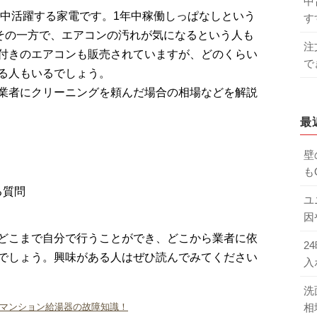
中
年中活躍する家電です。1年中稼働しっぱなしという
す
その一方で、エアコンの汚れが気になるという人も
注
付きのエアコンも販売されていますが、どのくらい
で
る人もいるでしょう。
業者にクリーニングを頼んだ場合の相場などを解説
最
壁
も
る質問
ユ
因
どこまで自分で行うことができ、どこから業者に依
2
でしょう。興味がある人はぜひ読んでみてください
入
洗
相
るマンション給湯器の故障知識！