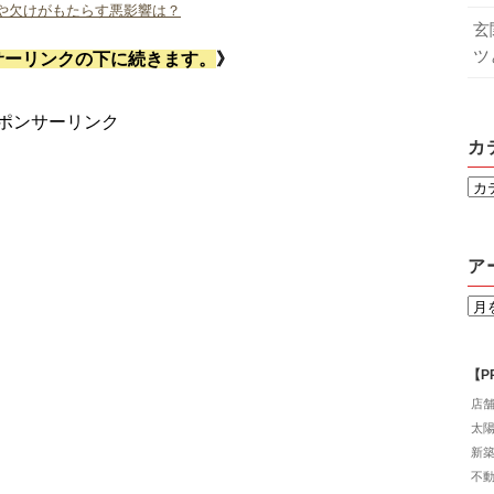
や欠けがもたらす悪影響は？
玄
ツ
サーリンクの下に続きます。
》
ポンサーリンク
カ
ア
【P
店
太
新
不