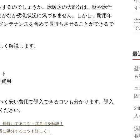
中
ちするのでしょうか。床暖房の大部分は、壁や床仕
す
なかなか劣化状況に気づきません。しかし、耐用年
注
メンテナンスを含めて長持ちさせることができるで
で
しく解説します。
最
壁
ット
も
と費用
ユ
因
べく安い費用で導入できるコツも分かります。導入
2
ください。
入
 長持ちするコツ・注意点を解説！
洗
得に処分するコツも詳しく！
相