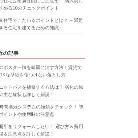
古住宅は耐震性能にご注意を！ 購入前に
すめる10のチェックポイント
文住宅でこだわるポイントとは？ ～満足
きる住宅を建てるための知識～
近の記事
のポスター跡を綺麗に消す方法！賃貸で
OKな壁紙を傷つけない落とし方
ニットバスを補修する方法は？ 劣化の原
や主な症状も詳しく解説！
4時間換気システムの種類をチェック！ 導
ポイントや使用時の注意点
面所をリフォームしたい！ 選び方＆費用
場＆注意点を詳しく解説！