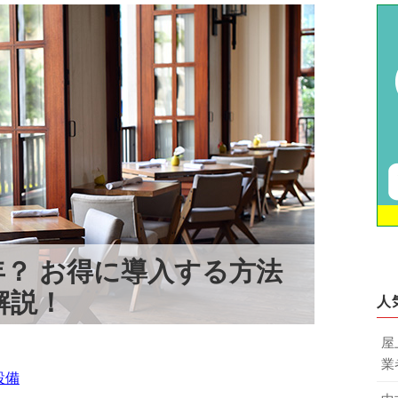
？ お得に導入する方法
解説！
人
屋
業
設備