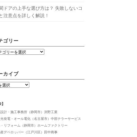
関ドアの上手な選び方は？ 失敗しないコ
と注意点を詳しく解説！
テゴリー
ーカイブ
R】
舗設計・施工事務所（静岡市）渕野工業
陽光発電・オール電化（名古屋市）中部テラーサービス
築・リフォーム（静岡市）ホームファクトリー
動産デベロッパー（江戸川区）田中商事