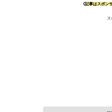
《
記事はスポン
ス