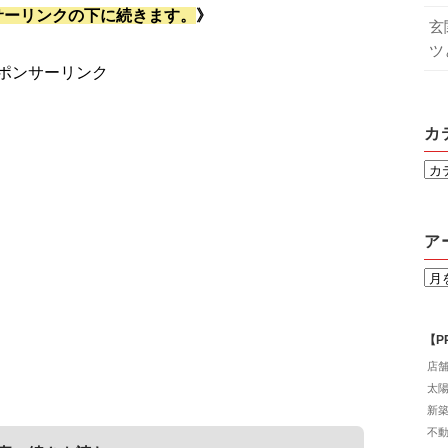
サーリンクの下に続きます。
》
玄
ツ
ポンサーリンク
カ
ア
【P
店
太
新
不